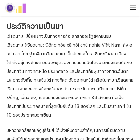
ประวัติความเป็นมา
เวียดนาม มีชื่ออย่างเป็นทางการคือ สาธารณรัฐสังคมนิยม
เวียดนาม (เวียดนาม:
Cộng hòa xã hội chủ nghĩa Việt Nam
, ก่ง ฮ
หว่า สา โห่ย จู๋ เหงีย เหวียต นาม) เป็นประเทศในเอเชียตะวันออกเฉียง
ใต้ ตั้งอยู่ทางด้านตะวันออกสุดของคาบสมุทรอินโดจีน มีพรมแดนติดกับ
ประเทศจีน ทางทิศเหนือ ประเทศลาว และประเทศกัมพูชาทางทิศตะวันตก
และอ่าวตังเกี๋ย ทะเลจีนใต้ ทางทิศตะวันออกและใต้ หรือในภาษาเวียดนาม
เรียกเฉพาะทะเลทางทิศตะวันออกว่า ทะเลตะวันออก (เวียดนาม:
Biển
Đông
, เบี๋ยน ดง) เวียดนามมีประชากรมากกว่า 89 ล้านคน ถือเป็น
ประเทศที่มีประชากรมากที่สุดเป็นอันดับ 13 ของโลก และเป็นสมาชิก 1 ใน
10 ของประชาคมอาเซียน
มหาวิทยาลัยราชภัฏบุรีรัมย์ ได้เล็งเห็นความสำคัญในการเชื่อมความ
สัมพันธ์อันดีของทั้งสองประเทศ เนื่องจาก ณ ปัจจุบันมีนักศึกษาที่เดินทาง