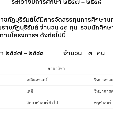
ระหว่างปีการศึกษา ๒๕๔๗ – ๒๕๕๘
รีรัมย์ได้มีการจัดสรรทุนการศึกษาแก่น
ราชภัฏบุรีรัมย์ จำนวน ๕๓ ทุน รวมนักศึกษาทั
ชทานโครงการฯ ดังต่อไปนี้
ศึกษา ๒๕๔๗ – ๒๕๔๘ จำนวน ๓ คน
สาขาวิชา
คณิตศาสตร์
วิทยาศาสต
เคมี
วิทยาศาสต
วิทยาศาสตร์ทั่วไป
ครุศาสตร์