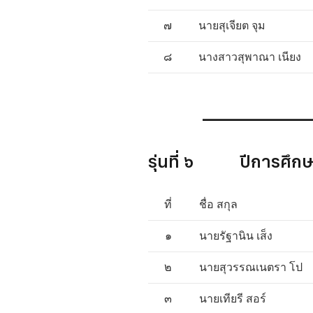
๗
นายสุเจียต จุม
๘
นางสาวสุพาณา เนียง
______________
รุ่นที่ ๖ ปีการ
ที่
ชื่อ สกุล
๑
นายรัฐานิน เส็ง
๒
นายสุวรรณเนตรา โป
๓
นายเทียรี สอร์