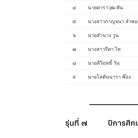
๔
นายดาราวุฒ ตัน
๕
นางสาวกาญจนา ลำพอ
๖
นายสำนาง วูน
๗
นางสาวรีดา ไท
๘
นายลีวิฤทธิ์ วัน
๙
นายโสดันนารา พ๊อง
______________
รุ่นที่ ๗ ปีการ