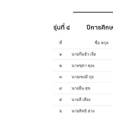
______________
รุ่นที่ ๔ ปีการ
ที่
ชื่อ สกุล
๑
นายกึมฮัว เจีย
๒
นายซุคา คุณ
๓
นายเซงมี กุย
๔
นายยืน สุข
๕
นายลี เสียง
๖
นายสิทธิ ฮวง