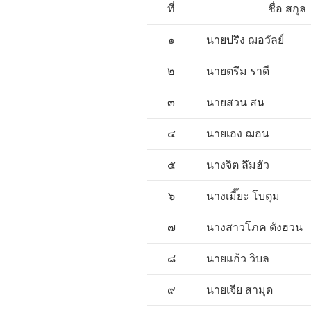
ที่
ชื่อ สกุล
๑
นายปรึง ฌอวัลย์
๒
นายตรึม ราดี
๓
นายสวน สน
๔
นายเอง ฌอน
๕
นางจิต ลึมฮัว
๖
นางเมี๊ยะ โบตุม
๗
นางสาวโภค ตังฮวน
๘
นายแก้ว วิบล
๙
นายเจีย สามุด