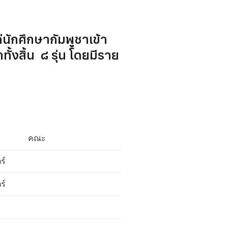
ักศึกษากัมพูชาเข้า
้งสิ้น ๘ รุ่น โดยมีราย
คณะ
ร์
ร์