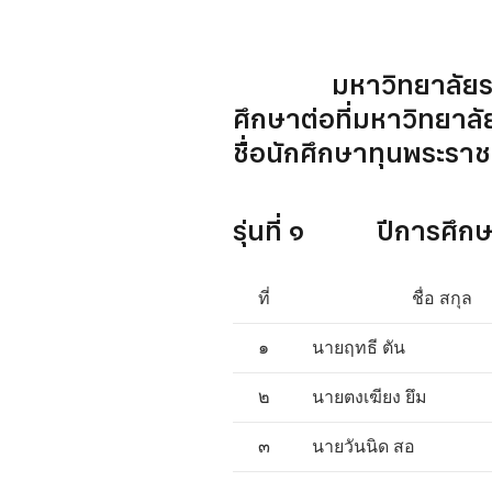
มหาวิทยาลัยราชภัฏบุ
ศึกษาต่อที่มหาวิทยาลัย
ชื่อนักศึกษาทุนพระรา
รุ่นที่ ๑ ปีการ
ที่
ชื่อ สกุล
๑
นายฤทธี ตัน
๒
นายตงเฆียง ยึม
๓
นายวันนิด สอ