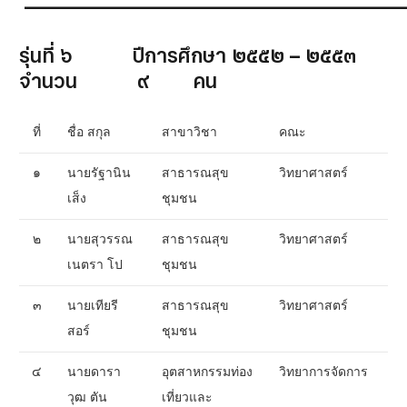
รุ่นที่ ๖ ปีการศึกษา ๒๕๕๒ – ๒๕๕๓
จำนวน ๙ คน
ที่
ชื่อ สกุล
สาขาวิชา
คณะ
๑
นายรัฐานิน
สาธารณสุข
วิทยาศาสตร์
เส็ง
ชุมชน
๒
นายสุวรรณ
สาธารณสุข
วิทยาศาสตร์
เนตรา โป
ชุมชน
๓
นายเทียรี
สาธารณสุข
วิทยาศาสตร์
สอร์
ชุมชน
๔
นายดารา
อุตสาหกรรมท่อง
วิทยาการจัดการ
วุฒ ตัน
เที่ยวและ