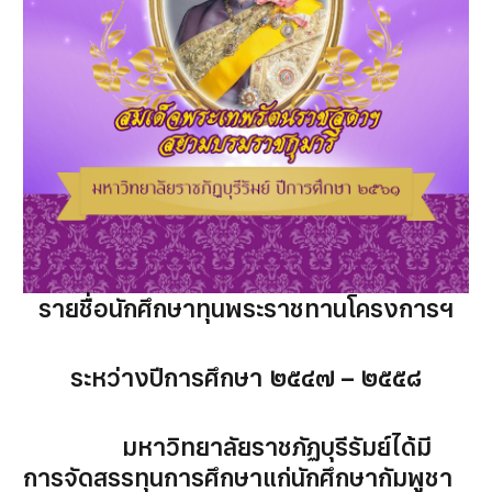
รายชื่อนักศึกษาทุนพระราชทานโครงการฯ
ระหว่างปีการศึกษา ๒๕๔๗ – ๒๕๕๘
มหาวิทยาลัยราชภัฏบุรีรัมย์ได้มี
การจัดสรรทุนการศึกษาแก่นักศึกษากัมพูชา