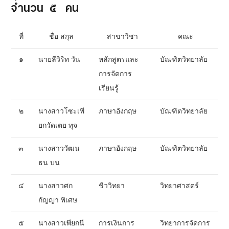
จำนวน ๕ คน
ที่
ชื่อ สกุล
สาขาวิชา
คณะ
๑
นายลีวิริท วัน
หลักสูตรและ
บัณฑิตวิทยาลัย
การจัดการ
เรียนรู้
๒
นางสาวโซะเพี
ภาษาอังกฤษ
บัณฑิตวิทยาลัย
ยกวัดเตย ทุจ
๓
นางสาววัฒน
ภาษาอังกฤษ
บัณฑิตวิทยาลัย
ธน บน
๔
นางสาวศก
ชีววิทยา
วิทยาศาสตร์
กัญญา พิเศษ
๕
นางสาวเพียกนี
การเงินการ
วิทยาการจัดการ