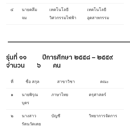
๔
นายคลึม
เทคโนโลยี
เทคโนโลยี
จม
วิศวกรรมไฟฟ้า
อุตสาหกรรม
__________________________________________
รุ่นที่ ๑๑ ปีการศึกษา ๒๕๕๘ – ๒๕๕๙
จำนวน ๖ คน
ที่
ชื่อ สกุล
สาขาวิชา
คณะ
๑
นายพิรุณ
ภาษาไทย
ครุศาสตร์
บุตร
๒
นางสาว
บัญชี
วิทยาการจัดการ
รัตนวัดเตย