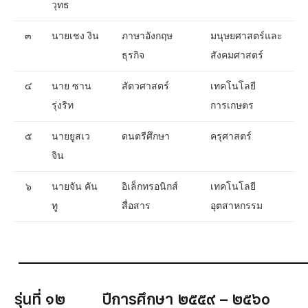
วุทธ
๓
นายเชง งิน
ภาษาอังกฤษ
มนุษยศาสตร์และ
ธุรกิจ
สังคมศาสตร์
๔
นาย ซาน
สัตวศาสตร์
เทคโนโลยี
รุ่งริท
การเกษตร
๕
นายยูสเว
ดนตรีศึกษา
ครุศาสตร์
จิน
๖
นายจัน คัน
อิเล็กทรอนิกส์
เทคโนโลยี
ทู
สื่อสาร
อุตสาหกรรม
__________________________________________
รุ่นที่ ๑๒ ปีการศึกษา ๒๕๕๙ – ๒๕๖๐