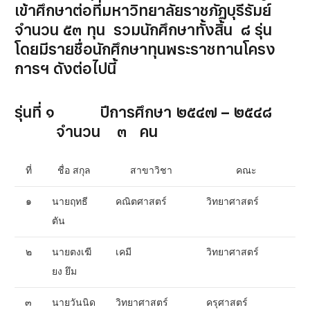
เข้าศึกษาต่อที่มหาวิทยาลัยราชภัฏบุรีรัมย์
จำนวน ๕๓ ทุน รวมนักศึกษาทั้งสิ้น ๘ รุ่น
โดยมีรายชื่อนักศึกษาทุนพระราชทานโครง
การฯ ดังต่อไปนี้
รุ่นที่ ๑ ปีการศึกษา ๒๕๔๗ – ๒๕๔๘
จำนวน ๓ คน
ที่
ชื่อ สกุล
สาขาวิชา
คณะ
๑
นายฤทธี
คณิตศาสตร์
วิทยาศาสตร์
ตัน
๒
นายตงเฆี
เคมี
วิทยาศาสตร์
ยง ยึม
๓
นายวันนิด
วิทยาศาสตร์
ครุศาสตร์